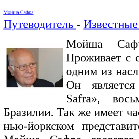
Мойша Сафра
Путеводитель
-
Известные
Мойша Саф
Проживает с с
одним из насл
Он является
Safra», вос
Бразилии. Так же имеет ча
нью-йоркском представит