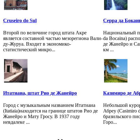
Cruseiro do Sul
Серра да Бокаи
Второй по величине город штата Акре
Национальный па
является составной частью мезорегиона Вали-
da Bocaina) рас
ду-Журуа. Входит в экономико-
де Жанейро и Са
статистический микро...
км ...
Итатиаиа, штат Рио де Жанейро
Казимиро де Аб
Город с музыкальным названием Итатиаиа
Небольшой куро
(Itatiaia)находится на границе штатов Рио де
Абреу (Casimiro 
Жанейрo и Мату Гросу. В 1937 году
бразильского пис
невдалеке ...
Горо...