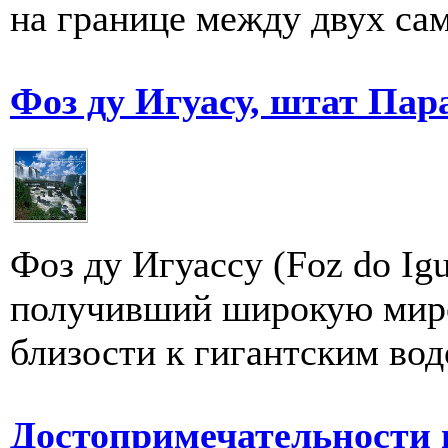
на границе между двух са
Фоз ду Игуасу, штат Пар
Фоз ду Игуасcу (Foz dо Ig
получивший широкую миро
близости к гигантским вод
Достопримечательности 