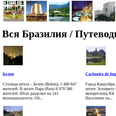
Вся Бразилия / Путевод
Белен
Cachoeira de It
Столица штата – Белен (Belem), 1 408 847
Город Кашуэйра 
жителей. В штате Пара (Para) 6 970 586
штате Эспириту 
жителей. Штат разделен на 143
мезорегиона Юг 
муниципалитета. Об...
Население на...