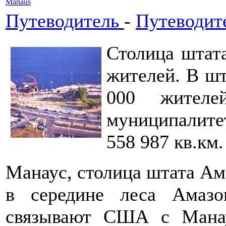
Manaus
Путеводитель
-
Путеводит
Столица штата
жителей. В шт
000 жителе
муниципалите
558 987 кв.км.
Манаус, столица штата Ам
в середине леса Амазо
связывают США с Манау