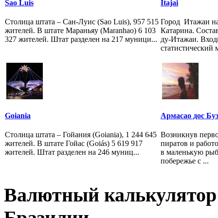
Sao Luis
Itajai
Столица штата – Сан-Луис (Sao Luis), 957 515
Город Итажаи на
жителей. В штате Мараньяу (Maranhao) 6 103
Катарина. Соста
327 жителей. Штат разделен на 217 муници...
ду-Итажаи. Вход
статистический м
Goiania
Армасао дос Бу
Столица штата – Гойания (Goiania), 1 244 645
Возникнув перво
жителей. В штате Гойас (Goiás) 5 619 917
пиратов и работ
жителей. Штат разделен на 246 муниц...
в маленькую ры
побережье с ...
Валютный калькулятор 
Бразилии