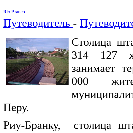
Rio Branco
Путеводитель
-
Путеводит
Столица шта
314 127 ж
занимает те
000 жит
муниципали
Перу.
Риу-Бранку, столица ш