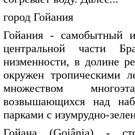
город Гойания
Гойания - самобытный и
центральной части Бр
низменности, в долине р
окружен тропическими л
множеством многоэ
возвышающихся над на
парками с изумрудно-зеле
Гойана (Goiânia) - ст