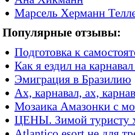
Марсель Херманн Телл
Популярные отзывы:
Подготовка к самостоят
Как я ездил на карнавал
Эмиграция в Бразилию
Ах, карнавал, ах, карнав
Мозаика Амазонки с м
ЦЕНЫ. Зимой туристу 
Atlantico esort не для 