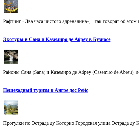
Рафтинг «Два часа чистого адреналина», - так говорят об этом
Экотуры в Сана и Каземиро де Абреу в Бузиосе
Районы Сана (Sana) и Каземиро де Абреу (Casemiro de Abreu), 
Пешеходный туризм в Ангрe дос Рейс
Прогулки по Эстрада ду Которно Городская улица Эстрада ду Ко