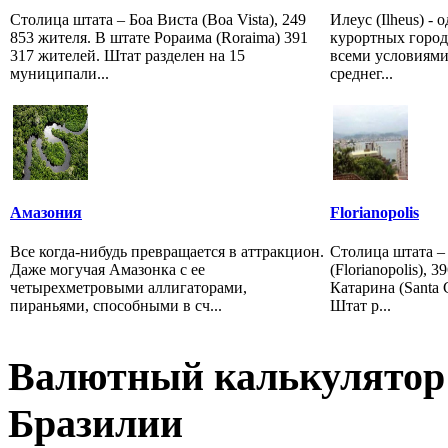
Столица штата – Боа Виста (Boa Vista), 249
Илеус (Ilheus) -
853 жителя. В штате Рораима (Roraima) 391
курортных город
317 жителей. Штат разделен на 15
всеми условиями
муниципали...
среднег...
Амазония
Florianopolis
Все когда-нибудь превращается в аттракцион.
Столица штата –
Даже могучая Амазонка с ее
(Florianopolis), 
четырехметровыми аллигаторами,
Катарина (Santa C
пираньями, способными в сч...
Штат р...
Валютный калькулятор 
Бразилии