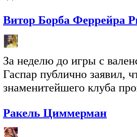
Витор Борба Феррейра Р
За неделю до игры с вале
Гаспар публично заявил, чт
знаменитейшего клуба пров
Ракель Циммерман