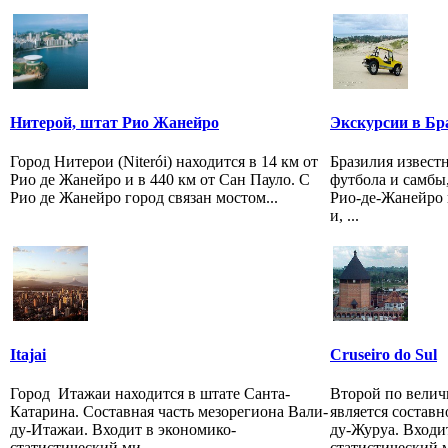
Нитерой, штат Рио Жанейро
Экскурсии в Бр
Город Нитерои (Niterói) находится в 14 км от
Бразилия известн
Рио де Жанейро и в 440 км от Сан Пауло. С
футбола и самбы
Рио де Жанейро город связан мостом...
Рио-де-Жанейро 
и, ...
Itajai
Cruseiro do Sul
Город Итажаи находится в штате Санта-
Второй по велич
Катарина. Составная часть мезорегиона Вали-
является состав
ду-Итажаи. Входит в экономико-
ду-Журуа. Входи
статистический ми...
статистический м