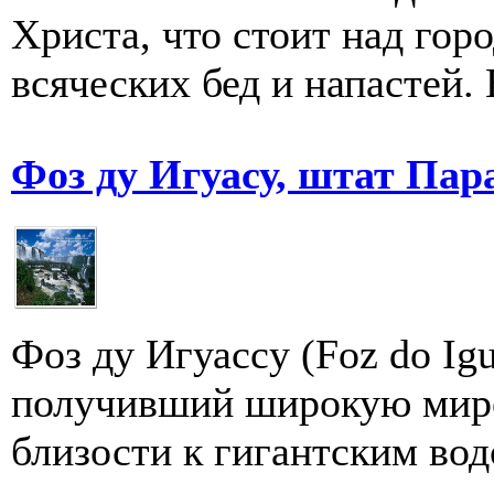
Христа, что стоит над горо
всяческих бед и напастей. 
Фоз ду Игуасу, штат Пар
Фоз ду Игуасcу (Foz dо Ig
получивший широкую миро
близости к гигантским вод