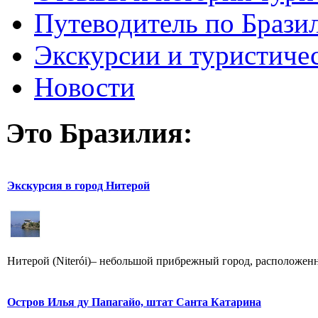
Путеводитель по Брази
Экскурсии и туристиче
Новости
Это Бразилия:
Экскурсия в город Нитерой
Нитерой (Niterói)– небольшой прибрежный город, расположенн
Остров Илья ду Папагайо, штат Санта Катарина