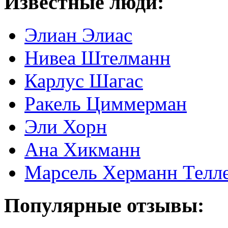
Известные люди:
Элиан Элиас
Нивеа Штелманн
Карлус Шагас
Ракель Циммерман
Эли Хорн
Ана Хикманн
Марсель Херманн Телл
Популярные отзывы: