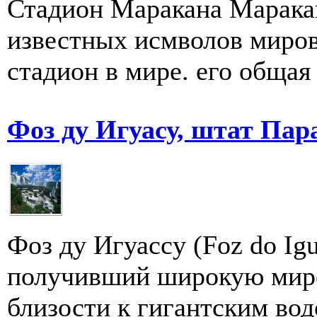
Стадион Маракана Маракан
известных исмволов миро
стадион в мире. его общая 
Фоз ду Игуасу, штат Пар
Фоз ду Игуасcу (Foz dо Ig
получивший широкую миро
близости к гигантским вод