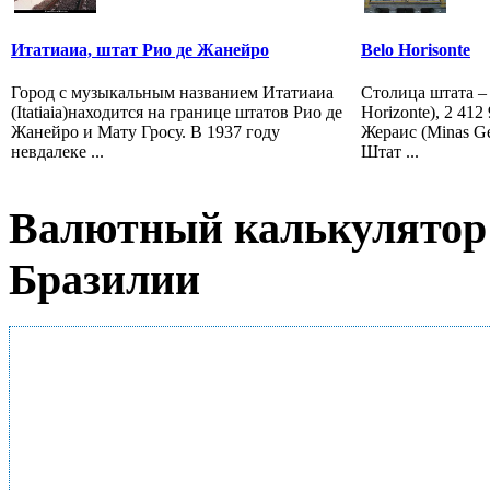
Итатиаиа, штат Рио де Жанейро
Belo Horisonte
Город с музыкальным названием Итатиаиа
Столица штата –
(Itatiaia)находится на границе штатов Рио де
Horizonte), 2 41
Жанейрo и Мату Гросу. В 1937 году
Жераис (Minas Ge
невдалеке ...
Штат ...
Валютный калькулятор 
Бразилии