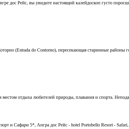
ре дос Рейс, вы увидите настоящий калейдоскоп густо поросши
торно (Estrada do Contorno), пересекающая старинные районы го
м местом отдыха любителей природы, плавания и спорта. Неподал
рт и Сафари 5*, Ангра дос Рейс - hotel Portobello Resort - Safari,