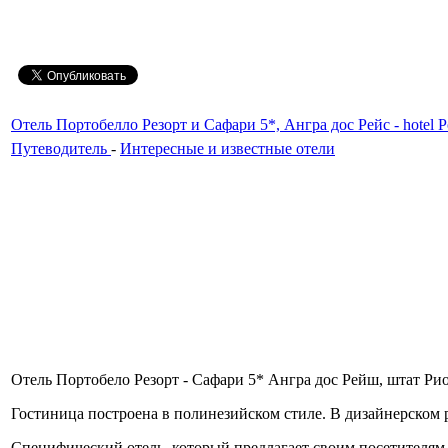
Отель Портобелло Резорт и Сафари 5*, Ангра дос Рейс - hotel Port
Путеводитель
-
Интересные и известные отели
Отель Портобело Резорт - Сафари 5* Ангра дос Рейш, штат Рио де Ж
Гостиница построена в полинезийском стиле. В дизайнерском 
Специфический отель, который предлагает своим посетителям 