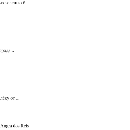
х зеленью б...
рода...
ёку от ...
 Angra dos Reis