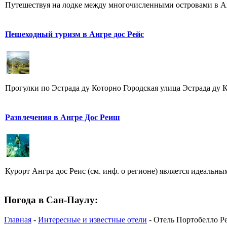
Путешествуя на лодке между многочисленными островами в Анг
Пешеходный туризм в Ангрe дос Рейс
Прогулки по Эстрада ду Которно Городская улица Эстрада ду Ко
Развлечения в Ангре Дос Реиш
Курорт Ангра дос Реис (см. инф. о регионе) является идеальны
Погода в Сан-Паулу:
Главная
-
Интересные и известные отели
- Отель Портобелло Резо