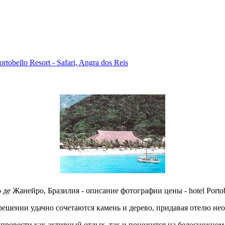
obello Resort - Safari, Angra dos Reis
анейро, Бразилия - описание фотографии цены - hotel Portobello Re
решении удачно сочетаются камень и дерево, придавая отелю нео
провести как активный отдых, так и понежится на белоснежном