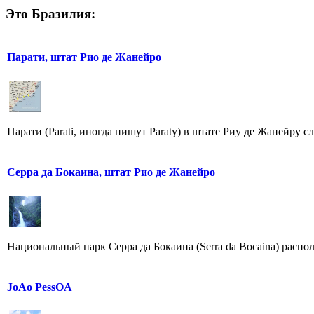
Это Бразилия:
Парати, штат Рио де Жанейрo
Парати (Parati, иногда пишут Paraty) в штате Риу де Жанейру 
Серра да Бокаина, штат Рио де Жанейро
Национальный парк Серра да Бокаина (Serra da Bocaina) распо
JoAo PessOA