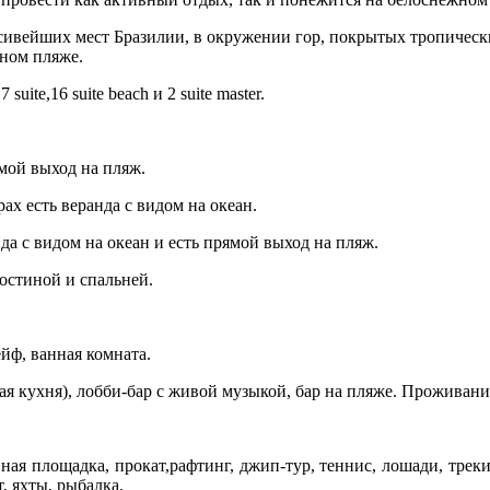
сивейших мест Бразилии, в окружении гор, покрытых тропически
аном пляже.
uite,16 suite beach и 2 suite master.
мой выход на пляж.
рах есть веранда с видом на океан.
нда с видом на океан и есть прямой выход на пляж.
гостиной и спальней.
йф, ванная комната.
ная кухня), лобби-бар с живой музыкой, бар на пляже. Проживани
ная площадка, прокат,рафтинг, джип-тур, теннис, лошади, треки
т, яхты, рыбалка.