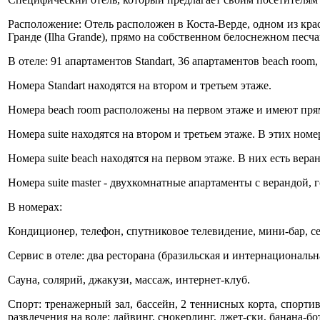
Расположение: Отель расположен в Коста-Верде, одном из кра
Гранде (Ilha Grande), прямо на собственном белоснежном песч
В отеле: 91 апартаментов Standart, 36 апартаментов beach room, 7 s
Номера Standart находятся на втором и третьем этаже.
Номера beach room расположены на первом этаже и имеют пря
Номера suite находятся на втором и третьем этаже. В этих номе
Номера suite beach находятся на первом этаже. В них есть вера
Номера suite master - двухкомнатные апартаменты с верандой, 
В номерах:
Кондиционер, телефон, спутниковое телевидение, мини-бар, се
Сервис в отеле: два ресторана (бразильская и интернациональ
Cауна, солярий, джакузи, массаж, интернет-клуб.
Спорт: тренажерный зал, бассейн, 2 теннисных корта, спортив
развлечения на воде: дайвинг, снокерлинг, джет-ски, банана-бо