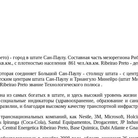
то) - город в штате Сан-Паулу. Составная часть мезорегиона Ри
.км., с плотностью населения 861 чел./кв.км. Ribeirao Preto - д
которая соединяет Большой Сан-Паулу - столицу штата - с цен
еским центрам штата Сан-Паулу и Триангуло Минейро (штат Мин
ibeirao Preto звание Технологического полюса .
на из самых богатых в штате, и здесь высокий уровень жизни 
 социальные индикаторы (здравоохранение, образование и са
разилии, и благодаря высокому качеству транспортной инфрастру
анснациональных компаний, как Nestle, 3M, Microsoft, Holci
 Ipiranga (Coca-Cola), Santal Equipamentos, Drogacenter, JP Indust
entral Energetica Ribeirao Preto, Base Quimica, Dabi Atlante e Gna