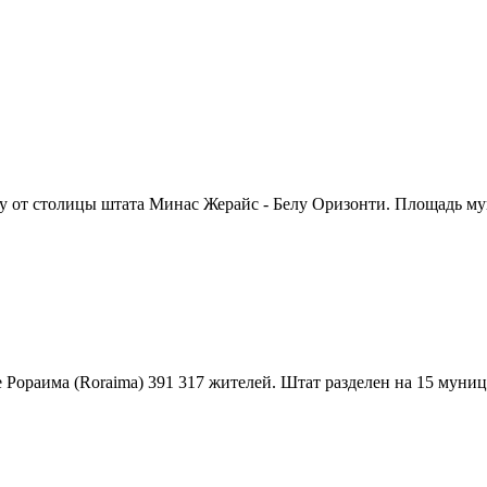
ку от столицы штата Минас Жерайс - Белу Оризонти. Площадь му
е Рораима (Roraima) 391 317 жителей. Штат разделен на 15 муниц