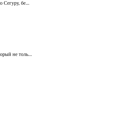
Сегуру, бе...
рый не толь...