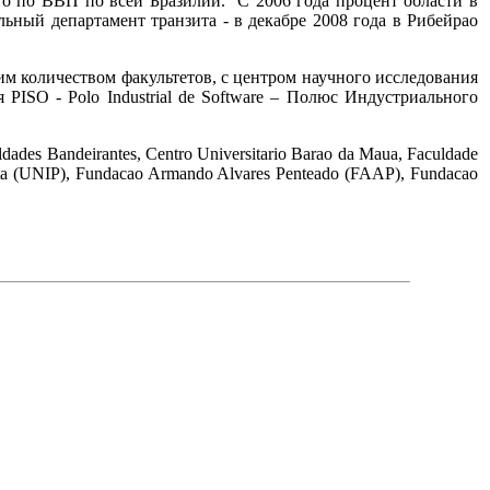
то по ВВП по всей Бразилии. С 2006 года процент области в
льный департамент транзита - в декабре 2008 года в Рибейрао
им количеством факультетов, с центром научного исследования
ISO - Polo Industrial de Software – Полюс Индустриального
des Bandeirantes, Centro Universitario Barao da Maua, Faculdade
sta (UNIP), Fundacao Armando Alvares Penteado (FAAP), Fundacao