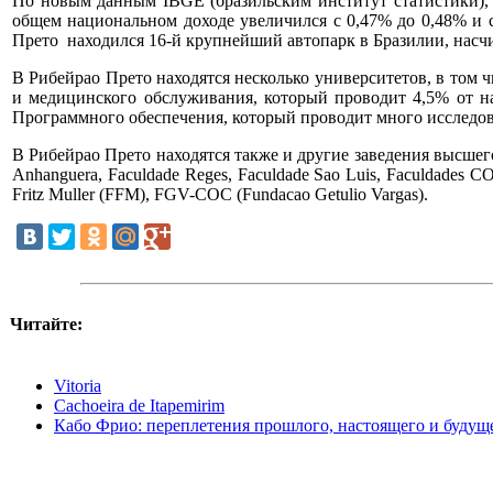
По новым данным IBGE (бразильским институт статистики), 
общем национальном доходе увеличился с 0,47% до 0,48% и со
Прето находился 16-й крупнейший автопарк в Бразилии, насч
В Рибейрао Прето находятся несколько университетов, в том 
и медицинского обслуживания, который проводит 4,5% от на
Программного обеспечения, который проводит много исследов
В Рибейрао Прето находятся также и другие заведения высшего об
Anhanguera, Faculdade Reges, Faculdade Sao Luis, Faculdades C
Fritz Muller (FFM), FGV-COC (Fundacao Getulio Vargas).
Читайте:
Vitoria
Cachoeira de Itapemirim
Кабо Фрио: переплетения прошлого, настоящего и будущ