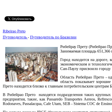
Ribeirao Preto
Путеводитель
-
Путеводитель по Бразилии
Рибейрау Прету (Рибейрао Пре
Занимаемая площадь 651,366 кв
Город находится на дороге, 
экономическим и технологич
Сан-Паулу присвоило городу R
Область Рибейрао Прето - од
область показывает хорошие
Прето находится близко к главным потребительским центрам Б
В Рибейрао Прето находятся подразделения таких крупных тр
предприятия, такие, как Passaredo Transportes Aereos, Refrescos
Rodonaves, Passalacqua, Cafe Utam, SEB - Sistema COC de Ensino, C