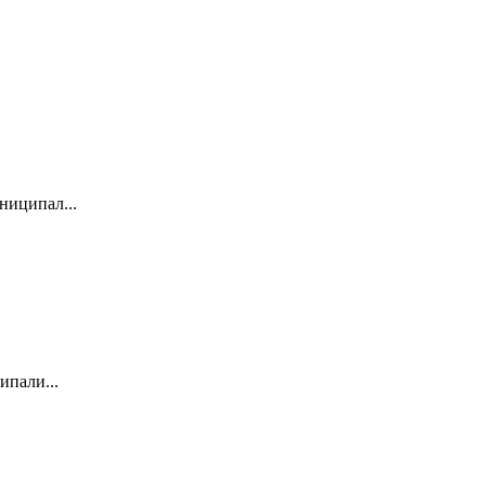
ниципал...
ипали...