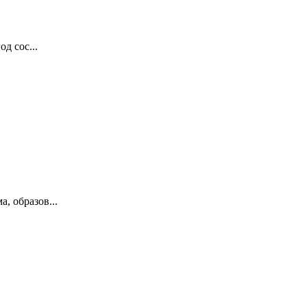
д сос...
, образов...