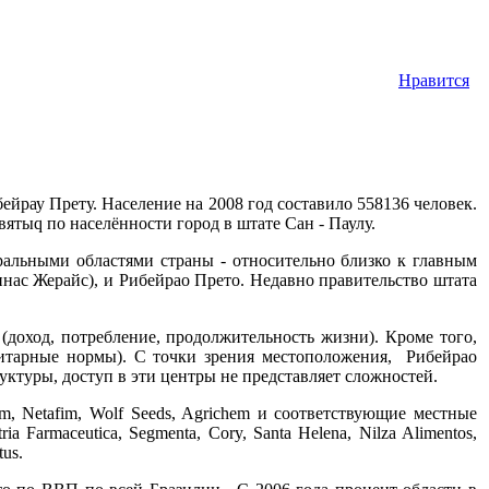
Нравится
бейрау Прету. Население на 2008 год составило 558136 человек.
евятыq по населённости город в штате Сан - Паулу.
тральными областями страны - относительно близко к главным
ас Жерайс), и Рибейрао Прето. Недавно правительство штата
(доход, потребление, продолжительность жизни). Кроме того,
нитарные нормы). С точки зрения местоположения, Рибейрао
ктуры, доступ в эти центры не представляет сложностей.
m, Netafim, Wolf Seeds, Agrichem и соответствующие местные
ria Farmaceutica, Segmenta, Cory, Santa Helena, Nilza Alimentos,
tus.