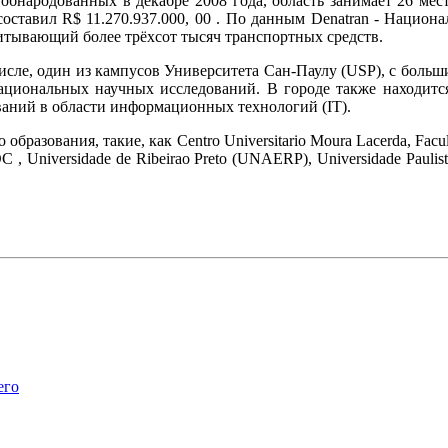
обнародованных в декабре 2008 года, область занимает 26 мес
ставил R$ 11.270.937.000, 00 . По данным Denatran - Национа
итывающий более трёхсот тысяч транспортных средств.
числе, один из кампусов Университета Сан-Паулу (USP), с больш
циональных научных исследований. В городе также находится P
аний в области информационных технологий (IT).
разования, такие, как Centro Universitario Moura Lacerda, Faculda
OC , Universidade de Ribeirao Preto (UNAERP), Universidade Pauli
его