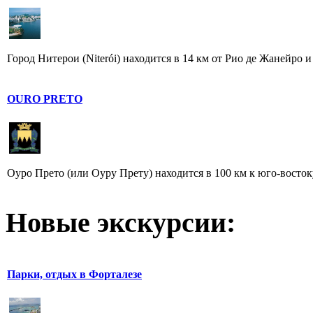
Город Нитерои (Niterói) находится в 14 км от Рио де Жанейро и
OURO PRETO
Оуро Прето (или Оуру Прету) находится в 100 км к юго-восто
Новые экскурсии:
Парки, отдых в Форталезе