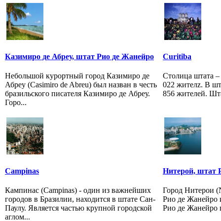
Казимиро де Абреу, штат Рио де Жанейро
Curitiba
Небольшой курортный город Казимиро де
Столица штата – 
Абреу (Casimiro de Abreu) был назван в честь
022 жителz. В шт
бразильского писателя Казимиро де Абреу.
856 жителей. Шта
Горо...
Campinas
Нитерой, штат 
Кампинас (Campinas) - один из важнейших
Город Нитерои (N
городов в Бразилии, находится в штате Сан-
Рио де Жанейро и
Паулу. Является частью крупной городской
Рио де Жанейро г
аглом...