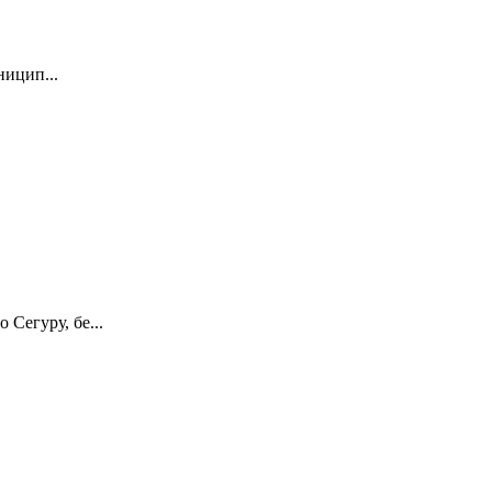
ницип...
Сегуру, бе...