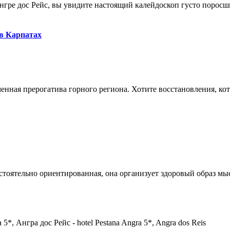
ре дос Рейс, вы увидите настоящий калейдоскоп густо поросши
 в Карпатах
нная прерогатива горного региона. Хотите восстановления, кото
тоятельно ориентированная, она организует здоровый образ мысл
5*, Ангра дос Рейс - hotel Pestana Angra 5*, Angra dos Reis