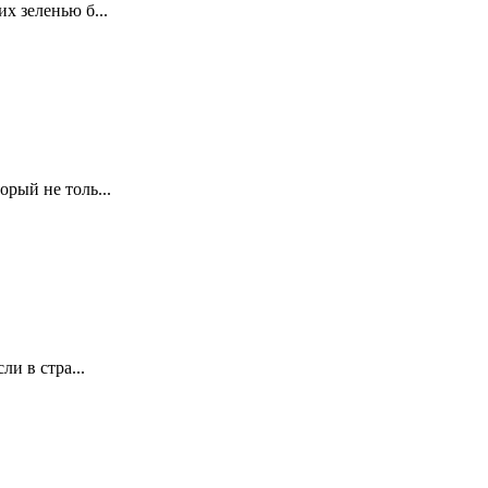
х зеленью б...
рый не толь...
и в стра...