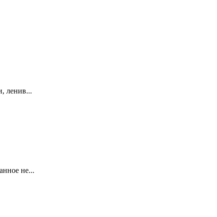
, ленив...
нное не...