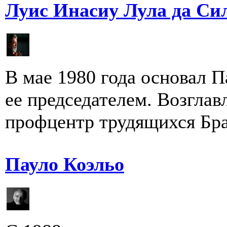
Луис Инасиу Лула да Си
В мае 1980 года основал П
ее председателем. Возгла
профцентр трудящихся Браз
Пауло Коэльо