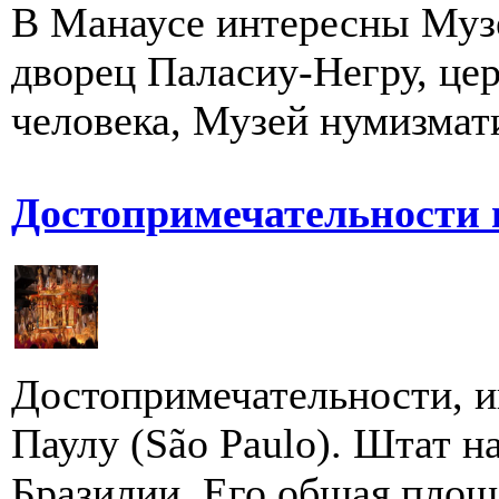
В Манаусе интересны Муз
дворец Паласиу-Негру, це
человека, Музей нумизмати
Достопримечательности 
Достопримечательности, и
Паулу (São Paulo). Штат н
Бразилии. Его общая площа