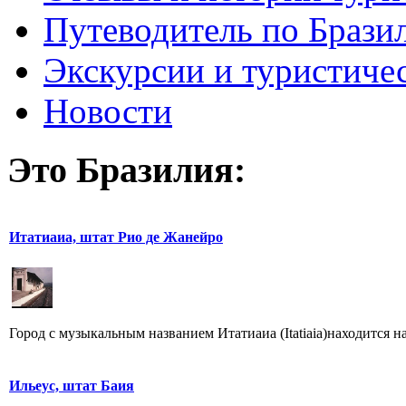
Путеводитель по Брази
Экскурсии и туристиче
Новости
Это Бразилия:
Итатиаиа, штат Рио де Жанейро
Город с музыкальным названием Итатиаиа (Itatiaia)находится н
Ильеус, штат Баия