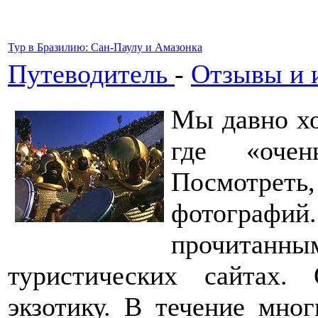
Тур в Бразилию: Сан-Паулу и Амазонка
Путеводитель
-
Отзывы и 
Мы давно хо
где «очен
Посмотрет
фотографий.
прочитан
туристических сайтах.
экзотику. В течение мног