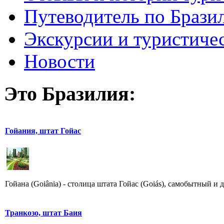
Путеводитель по Брази
Экскурсии и туристиче
Новости
Это Бразилия:
Гойания, штат Гойас
Гойана (Goiânia) - столица штата Гойас (Goiás), самобытный и 
Транкозо, штат Баия