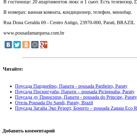
В гостинице: 20 апартаментов люкс и 1 сьют. Есть телевизор, DV
В номерах: ванная комната, кондиционер, телефон, минибар.
Rua Dona Geralda 69 - Centro Antigo, 23970-000, Parati, BRAZIL
www.pousadamarquesa.com.br
Читайте:
Поусада Пардиейро, Парати - pousada Pardieiro, Paraty
Поусада Писингуаба, Парати – pousada Picinguaba, Paraty
Поусада ду Принсипи, Парати - pousada do Principe, Paraty
Отель Pousada Do Sandi, Paraty, Brazil
Поусада Загайа Эко Резорт, Бонито – pousada Zagaia Eco Re
Добавить комментарий