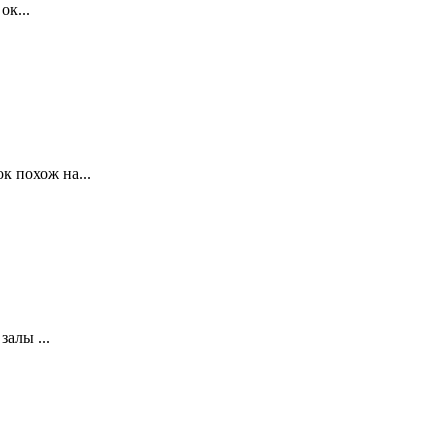
ок...
к похож на...
алы ...