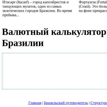
Итасаре (Itacaré) – город капоэйристов и
Форталеза (Forta
танцующих мулаток, один из самых
(Ceará). Это бол
экзотических городов Бразилии. Во время
на фоне прекрасн
пребыва...
Валютный калькулятор 
Бразилии
Главная
|
Бразильский путеводитель
|
Структура