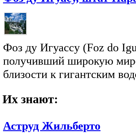
Фоз ду Игуасcу (Foz dо Ig
получивший широкую миро
близости к гигантским вод
Их знают:
Аструд Жильберто