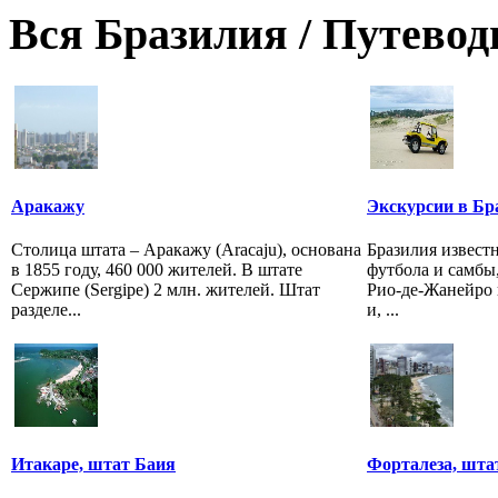
Вся Бразилия / Путевод
Аракажу
Экскурсии в Бр
Столица штата – Аракажу (Aracaju), основана
Бразилия известн
в 1855 году, 460 000 жителей. В штате
футбола и самбы
Сержипе (Sergipe) 2 млн. жителей. Штат
Рио-де-Жанейро 
разделе...
и, ...
Итакаре, штат Баия
Форталеза, шта