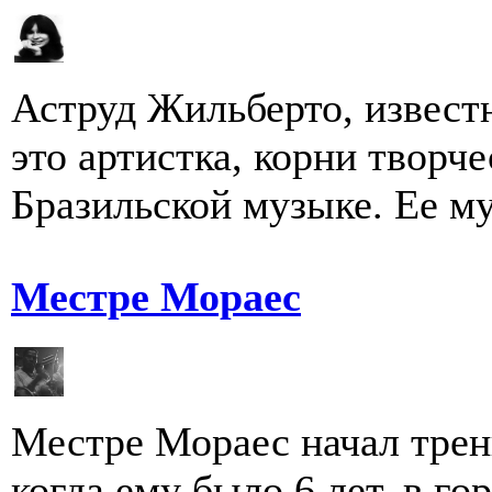
Аструд Жильберто, извест
это артистка, корни творче
Бразильской музыке. Ее му
Местре Мораес
Местре Мораес начал трен
когда ему было 6 лет, в го