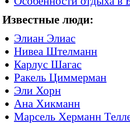
Особенности отдыха в 
Известные люди:
Элиан Элиас
Нивеа Штелманн
Карлус Шагас
Ракель Циммерман
Эли Хорн
Ана Хикманн
Марсель Херманн Телл