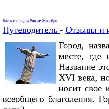
Блеск и нищета Рио-де-Жанейро
Путеводитель
-
Отзывы и 
Город, назв
месте, где 
Название эт
XVI века, н
носит свое 
всеобщего благолепия. Г