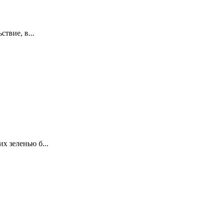
твие, в...
х зеленью б...