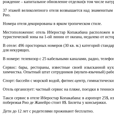
рождение – капитальное обновление отделки(в том числе натур
37 этажей великолепного отеля возвышается над знаменитым 
Рио.
Номера отеля декорированы в ярком тропическом стиле.
Местоположение: отель Иберостар Копакабана расположен в
туристической зоны на 1-ой линии от океана, недалеко от исто
В отеле: 496 просторных номеров (30 кв. м.) категорий стандарт, 
для некурящих.
В номере: телевизор с 25 кабельными каналами, радио, телефон
Сервис: бары, рестораны, известные своей изысканной кух
химчистка. Опытный штат сотрудников (мульти-язычный) рабо
Спорт: бассейн с морской водой, фитнес-центр, гимнастически
Отель организует: частный сервис на пляже, поездки в теннис
Такси сервис в отеле Иберостар Копакабана: в аэропорт 25$, и
побережья Рио де Жанейро стоит 8$. Билеты у консьержки.
Дети до 12 лет с родителями проживают бесплатно.