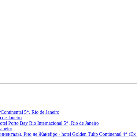
ontinental 5*, Rio de Janeiro
 de Janeiro
 Porto Bay Rio Internacional 5*, Rio de Janeiro
aneiro
таль), Рио де Жанейро - hotel Golden Tulip Continental 4* (Ex - L