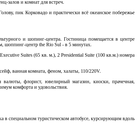
нц-залов и комнат для встреч.
олову, пик Корковадо и практически всё океанское побережье
льтурного и шопинг-центра. Гостиница помещается в центре
, шоппинг-центр the Rio Sul - в 5 минутах.
utive Suites (65 кв. м.), 2 Presidential Suite (100 кв.м.) номера
сейф, ванная комната, феном, халаты, 110/220V.
н валюты, флорист, ювелирный магазин, киоски, прачечная,
симум комфорта и удовольствия.
ездка в специальном туристическом автобусе, курсирующим вдоль