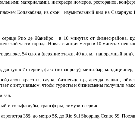
альными материалами), интерьера номеров, ресторанов, конфере
пляжем Копакабана, из окон - изумительный вид на Сахарную Г
 сердце Рио де Жанейро , в 10 минутах от бизнес-района, ку
рической части города. Новая станция метро в 10 минутах пешком
делюкс, 54 сьюта (верхние этажи, 40 кв. м., панорамный вид), Exec
, доступ в Интернет, факс (по запросу), мини-бар, кондиционер, 
ней,салон красоты, сауна, бизнес-центр, аренда машин, обме
тает с энтузиазмом, чтобы туристы и бизнесмены получили мак
й зал.
ный и гольф-клубы, трансферы, лимузин сервис.
з аэропотра 35$, до метро 5$, до Rio Sul Shopping Centre 5$. По