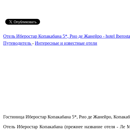
Отель Иберостар Копакабана 5*, Рио де Жанейро - hotel Iberostar
Путеводитель
-
Интересные и известные отели
Гостиница Иберостар Копакабана 5*, Рио де Жанейро, Копакабана,
Отель Иберостар Копакабана (прежнее название отеля - Ле 