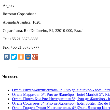
Адрес:
Iberostar Copacabana
Avenida Atlântica, 1020,
Copacabana, Rio De Janeiro, RJ, 22010-000, Brazil
Tel: +55 21 3873 8888
Fax: +55 21 3873 8777
Читайте:
Отель ИнтерКонтиненталь 5*, Рио де Жанейро - hotel InterC
Отель Марриотт 5*, Рио де Жанейро - hotel Marriott 5*, Rio
Отель Порто Бэй Рио Интернешнл 5*, Рио де Жанейро - hotel
Отель Софитель 5*, Рио де Жанейро - hotel Sofitel, Rio de J
Отель Голден Тулип Континенталь 4* (Экс - Люксор Континен