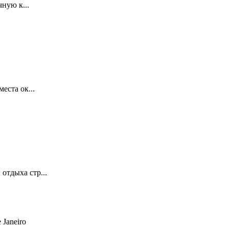
ную к...
еста ок...
отдыха стр...
 Janeiro