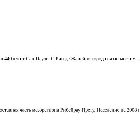
 в 440 км от Сан Пауло. С Рио де Жанейро город связан мостом...
оставная часть мезорегиона Рибейрау Прету. Население на 2008 го