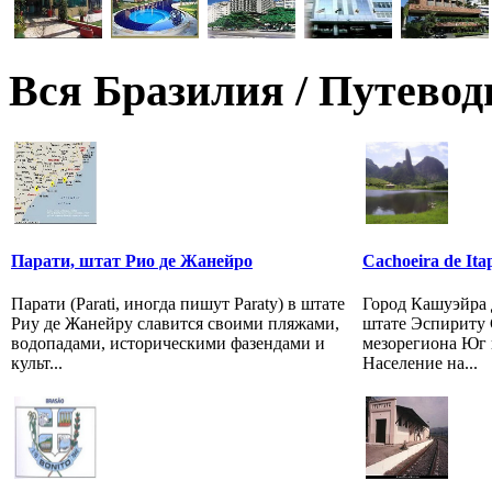
Вся Бразилия / Путевод
Парати, штат Рио де Жанейрo
Cachoeira de It
Парати (Parati, иногда пишут Paraty) в штате
Город Кашуэйра 
Риу де Жанейру славится своими пляжами,
штате Эспириту 
водопадами, историческими фазендами и
мезорегиона Юг 
культ...
Население на...