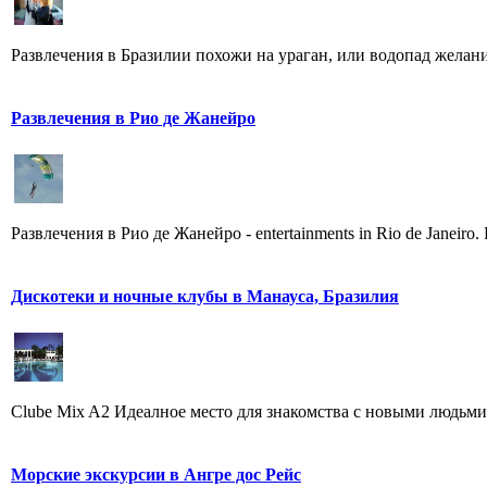
Развлечения в Бразилии похожи на ураган, или водопад желаний 
Развлечения в Рио де Жанейро
Развлечения в Рио де Жанейро - еntertainments in Rio de Janeir
Дискотеки и ночные клубы в Манауса, Бразилия
Clube Mix A2 Идеалное место для знакомства с новыми людьми, 
Морские экскурсии в Ангре дос Рейс