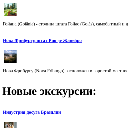
Гойана (Goiânia) - столица штата Гойас (Goiás), самобытный и 
Нова Фрибургу, штат Рио де Жанейро
Нова Фрибургу (Nova Friburgo) расположен в гористой местности
Новые экскурсии:
Индустрия досуга Бразилии