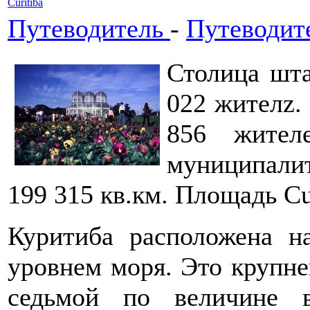
Curitiba
Путеводитель
-
Путеводит
Столица шта
022 жителz.
856 жител
муниципали
199 315 кв.км. Площадь Cur
Куритиба расположена н
уровнем моря. Это крупн
седьмой по величине в