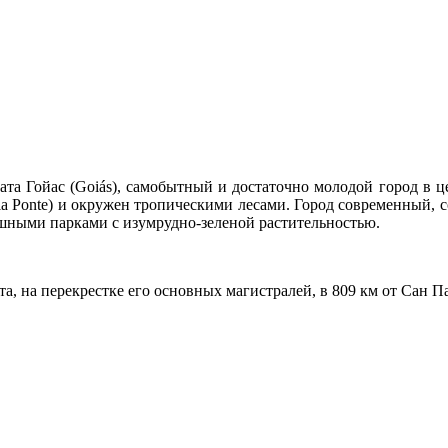
тата Гойас (Goiás), самобытный и достаточно молодой город в 
ia Ponte) и окружен тропическими лесами. Город современный,
шными парками с изумрудно-зеленой растительностью.
та, на перекрестке его основных магистралей, в 809 км от Сан П