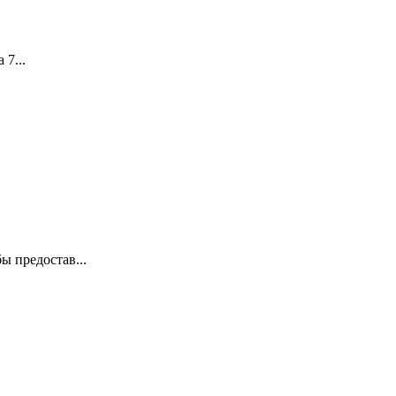
 7...
ы предостав...