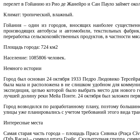
перелет в Гойанию из Рио де Жанейро и Сан Пауло займет около
Климат: тропический, влажный.
Гойания – один из городов, вносящих наиболее существен
производящих автобусы и автомобили, текстильных фабрик,
переработка сельскохозяйственных продуктов, в частности мяс
Площадь города: 724 км2
Население: 1085806 человек.
Немного истории
Город был основан 24 октября 1933 Педро Людовико Терсейра (
была мала и расположена в не слишком удобном для коммуник
экспедиция, целью которой было выбрать место для нового г
лучшей долину реки Мейа Понте. 24 октября был заложен первы
Город возводился по разработанному плану, поэтому большин
улицы уже планировались с учетом требований этого вида тра
Интересные места
Самая старая часть города – площадь Праса Сивика (Praça Cí
(Três Raças) – символ штата Гоайс. Скульптурная группа, симв