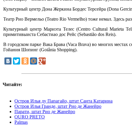
Культурный центр Дона Жеркина Бордес Терсейра (Dona Gercina
Театр Рио Вермельо (Teatro Rio Vermelho) тоже немал. Здесь ра
Культурный центр Мариэта Телес (Centro Cultural Marieta Te
примитивыиста Себастиао дос Рейс (Sebastião dos Reis).
В городском парке Вака Брава (Vaca Brava) во многих местах
Гойания Шопинг (Goiânia Shopping).
Читайте:
Остров Илья ду Папагайо, штат Санта Катарина
Остров Илья Гранде, штат Рио де Жанейро
Парати, штат Рио де Жанейрo
OURO PRETO
Palmas