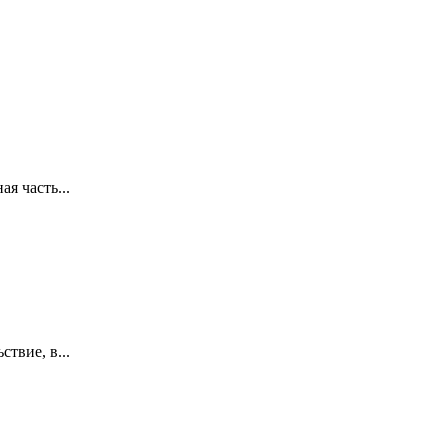
я часть...
твие, в...