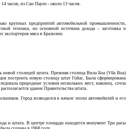
4 часов, из Сан Пауло - около 13 часов.
олько крупных предприятий автомобильной промышленности,
товой техники, но основной источник дохода – заготовка и
х экспортеров мяса в Бразилии.
ть новой столицей штата. Прежняя столица Вила Боа (Vila Boa)
идея построить новую столицу штат Гойас. Была сформирована
ледовала природные условия нескольких мест, наконец, сочла
 располагается здание Правительства штата.
льников. Город возводился в начале эпохи автомобилей и его
орода и штата. В центре площади находится монумент Три расы
была создана в 1968 году.