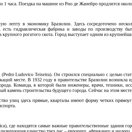
 1 часа. Поездка на машине из Рио де Жанейро продлится около 1
ную лепту в экономику Бразилии. Здесь сосредоточено неск
 есть гидравлическая фабрика и заводы по производству бы
а крупного рогатого скота. Город выступает одним из крупнейши
Pedro Ludovico Teixeira). Он строился специально с целью ста
аций месте. В 1932 году в правительстве Бразилии возникла 
орода. Команда, в которой были инженеры, врачи, техники, исс
й камень строительства будущего города. Сейчас на этом месте
ство улиц здесь прямые, кварталы имеют форму четких прямоуго
нспорта.
vica), где находятся самые важные правительственные здания г
олизирующая единство трех рас – европеец, африканец и индеец, 