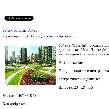
Гойания, штат Гойас
Путеводитель
-
Путеводитель по Бразилии
Гойана (Goiânia) - столица ш
долине реки Мейа Понте (Me
над набережной реки и роско
Расположение:
Город находится в центре шта
Географические данные:
Широта: 23° 32' - 1 S
Долгота: 46° 37' 0 W
Как добраться: