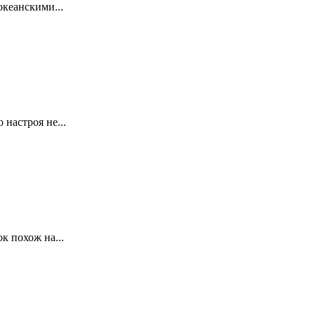
океанскими...
настроя не...
к похож на...