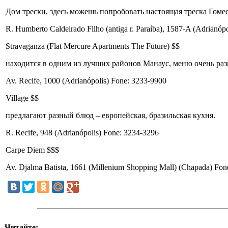
Дом трески, здесь можешь попробовать настоящая треска Гомес
R. Humberto Caldeirado Filho (antiga r. Paraíba), 1587-A (Adrianóp
Stravaganza (Flat Mercure Apartments The Future) $$
находится в одним из лучших районов Манаус, меню очень раз
Av. Recife, 1000 (Adrianópolis) Fone: 3233-9900
Village $$
предлагают разный блюд – европейская, бразильская кухня.
R. Recife, 948 (Adrianópolis) Fone: 3234-3296
Carpe Diem $$$
Av. Djalma Batista, 1661 (Millenium Shopping Mall) (Chapada) Fo
Читайте: