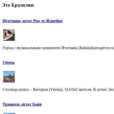
Это Бразилия:
Итатиаиа, штат Рио де Жанейро
Город с музыкальным названием Итатиаиа (Itatiaia)находится н
Vitoria
Столица штата – Витория (Vitoria), 314 042 жителя. В штате Эсп
Транкозо, штат Баия