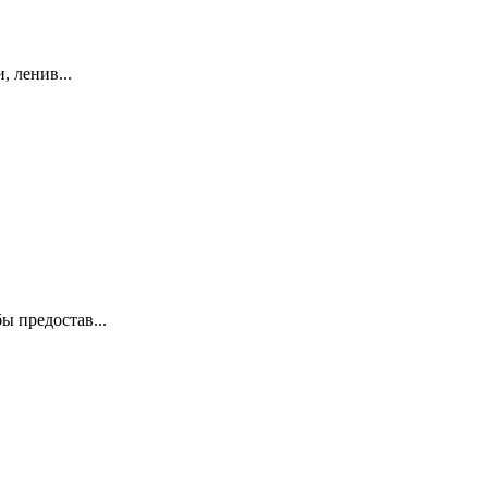
, ленив...
ы предостав...