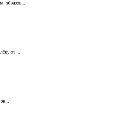
, образов...
ёку от ...
ок...