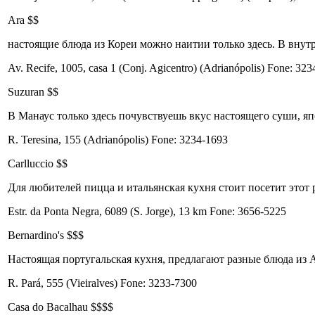
Ara $$
настоящие блюда из Кореи можно наитии только здесь. В внутр
Av. Recife, 1005, casa 1 (Conj. Agicentro) (Adrianópolis) Fone: 32
Suzuran $$
В Манаус только здесь почувствуешь вкус настоящего суши, яп
R. Teresina, 155 (Adrianópolis) Fone: 3234-1693
Carlluccio $$
Для любителей пицца и итальянская кухня стоит посетит этот р
Estr. da Ponta Negra, 6089 (S. Jorge), 13 km Fone: 3656-5225
Bernardino's $$$
Настоящая португальская кухня, предлагают разные блюда из 
R. Pará, 555 (Vieiralves) Fone: 3233-7300
Casa do Bacalhau $$$$