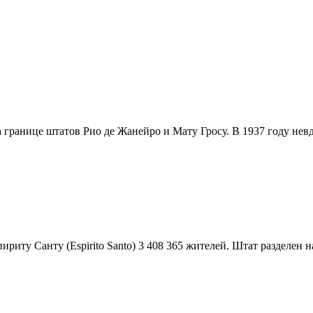
а границе штатов Рио де Жанейрo и Мату Гросу. В 1937 году невда
ириту Санту (Espirito Santo) 3 408 365 жителей. Штат разделен на