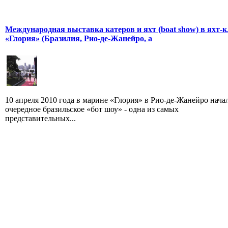
Международная выставка катеров и яхт (boat show) в яхт-к
«Глория» (Бразилия, Рио-де-Жанейро, а
10 апреля 2010 года в марине «Глория» в Рио-де-Жанейро нача
очередное бразильское «бот шоу» - одна из самых
представительных...