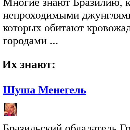
Многие знают Бразилию, к
непроходимыми джунглями
которых обитают кровожа
городами ...
Их знают:
Шуша Менегель
Бразильский обладатель Гр