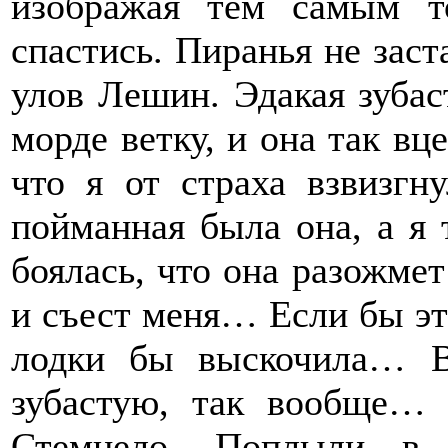
изображая тем самым 
спастись. Пиранья не заст
улов Лешин. Эдакая зубас
морде ветку, и она так вц
что я от страха взвизг
пойманная была она, а я т
боялась, что она разожмет
и съест меня… Если бы эт
лодки бы выскочила… 
зубастую, так вообще…
Стемнело. Поплыли в 