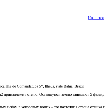
Нравится
lha de Comandatuba 5*, Ilheus, state Bahia, Brazil.
 м2 принадлежит отелю. Оставшуюся землю занимают 5 фазенд,
ым небом в кокосовых рощах - это настоящая страна отдыха и