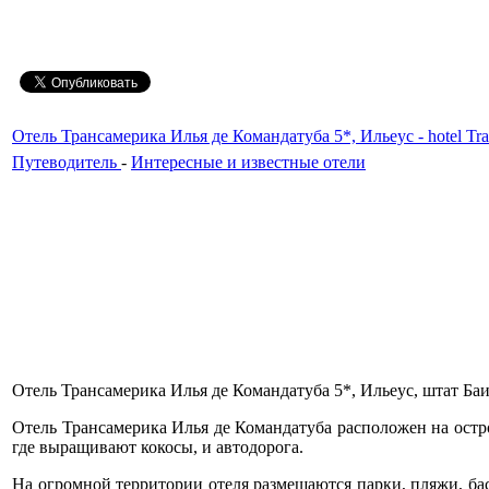
Отель Трансамерика Илья де Командатуба 5*, Ильеус - hotel Tran
Путеводитель
-
Интересные и известные отели
Отель Трансамерика Илья де Командатуба 5*, Ильеус, штат Баия, 
Отель Трансамерика Илья де Командатуба расположен на остр
где выращивают кокосы, и автодорога.
На огромной территории отеля размещаются парки, пляжи, ба