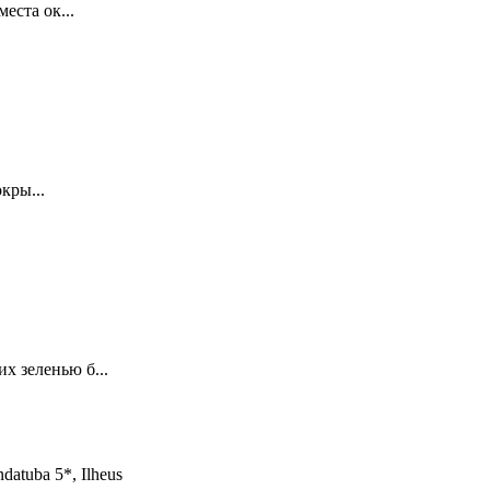
еста ок...
кры...
х зеленью б...
datuba 5*, Ilheus