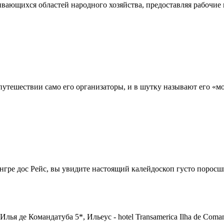
вающихся областей народного хозяйства, предоставляя рабочие м
 путешествии само его организаторы, и в шутку называют его «мо
ре дос Рейс, вы увидите настоящий калейдоскоп густо поросши
лья де Командатуба 5*, Ильеус - hotel Transamerica Ilha dе Cоman