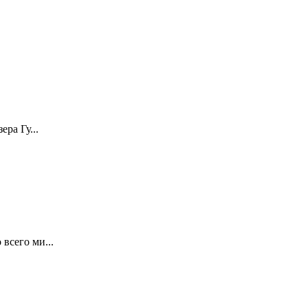
ра Гу...
всего ми...