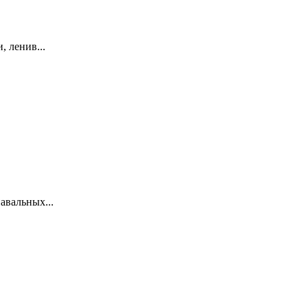
, ленив...
авальных...