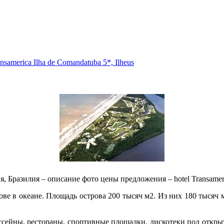
samerica Ilha dе Cоmandatuba 5*, Ilheus
Бразилия – описание фото цены предложения – hotel Transamerica I
ове в океане. Площадь острова 200 тысяч м2. Из них 180 тысяч
ссейны, рестораны, спортивные площадки, дискотеки под открыт