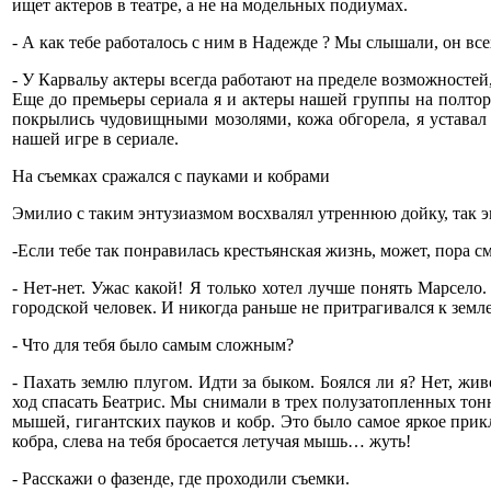
ищет актеров в театре, а не на модельных подиумах.
- А как тебе работалось с ним в Надежде ? Мы слышали, он все
- У Карвальу актеры всегда работают на пределе возможносте
Еще до премьеры сериала я и актеры нашей группы на полтора
покрылись чудовищными мозолями, кожа обгорела, я уставал 
нашей игре в сериале.
На съемках сражался с пауками и кобрами
Эмилио с таким энтузиазмом восхвалял утреннюю дойку, так 
-Если тебе так понравилась крестьянская жизнь, может, пора 
- Нет-нет. Ужас какой! Я только хотел лучше понять Марсело
городской человек. И никогда раньше не притрагивался к земле.
- Что для тебя было самым сложным?
- Пахать землю плугом. Идти за быком. Боялся ли я? Нет, ж
ход спасать Беатрис. Мы снимали в трех полузатопленных тон
мышей, гигантских пауков и кобр. Это было самое яркое при
кобра, слева на тебя бросается летучая мышь… жуть!
- Расскажи о фазенде, где проходили съемки.