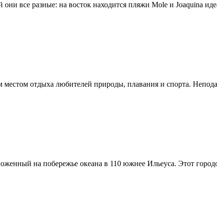
 они все разные: на восток находится пляжи Molе и Joaquina иде
м местом отдыха любителей природы, плавания и спорта. Неподал
оженный на побережье океана в 110 южнее Ильеуса. Этот городо