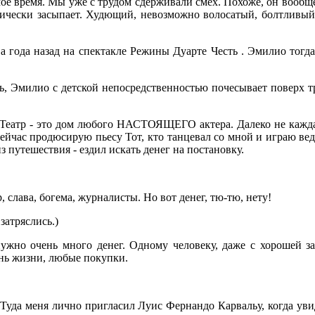
мое время. Мы уже с трудом сдерживали смех. Похоже, он вообще 
ктически засыпает. Худющий, невозможно волосатый, болтливый, 
а года назад на спектакле Режины Дуарте Честь . Эмилио тогда
ть, Эмилио с детской непосредственностью почесывает поверх 
ы. Театр - это дом любого НАСТОЯЩЕГО актера. Далеко не кажда
. Сейчас продюсирую пьесу Тот, кто танцевал со мной и играю в
из путешествия - ездил искать денег на постановку.
, слава, богема, журналисты. Но вот денег, тю-тю, нету!
затряслись.)
ужно очень много денег. Одному человеку, даже с хорошей за
ень жизни, любые покупки.
. Туда меня лично пригласил Луис Фернандо Карвальу, когда уви