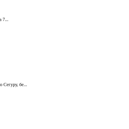
 7...
Сегуру, бе...