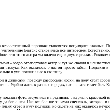
да второстепенный персонаж становится популярнее главных. 
 учительнице Беатрис становилась все интереснее. Естественно
ее что этого актера мы видели еще в двух сериалах - Роковом н
мой! - бодро отрапортовал актер и тут же свалил в неизвестно
и Тижука. Как оказалось, о нас он просто забыл. Подъехав к
кольцо в ухе, потащил нас в квартиру…
лкой и джинсами, повсюду разбросаны носки, на полу стоят собр
о. - Удобно жить в разных городах, нас не затягивает быт. К
 показать фото, засуетился и предъявил… журнал с красоткой на 
да бог с ней. Нас все больше занимал спектакль, который в н
о плану, сгреб в кучу подушки, но сидеть на них оказалось неудо