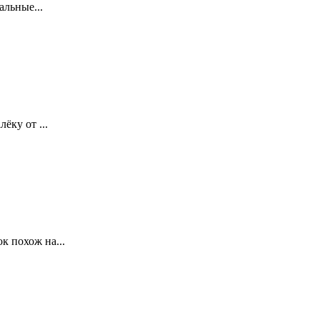
альные...
ёку от ...
к похож на...