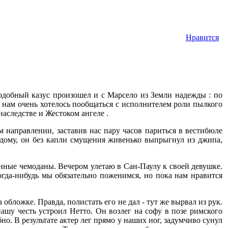
Нравится
Подобный казус произошел и с Марсело из Земли надежды : по
, нам очень хотелось пообщаться с исполнителем роли пылкого
аследстве и Жестоком ангеле .
м направлении, заставив нас пару часов париться в вестибюле
 дому, он без капли смущения живенько выпрыгнул из джипа,
анные чемоданы. Вечером улетаю в Сан-Паулу к своей девушке.
огда-нибудь мы обязательно поженимся, но пока нам нравится
обложке. Правда, полистать его не дал - тут же вырвал из рук.
ашу честь устроил Нетто. Он возлег на софу в позе римского
бно. В результате актер лег прямо у наших ног, задумчиво сунул