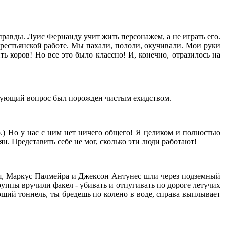
равды. Луис Фернанду учит жить персонажем, а не играть его.
крестьянской работе. Мы пахали, пололи, окучивали. Мои руки
 коров! Но все это было классно! И, конечно, отразилось на
едующий вопрос был порожден чистым ехидством.
о.) Но у нас с ним нет ничего общего! Я целиком и полностью
ян. Представить себе не мог, сколько эти люди работают!
а я, Маркус Палмейра и Джексон Антунес шли через подземный
уппы вручили факел - убивать и отпугивать по дороге летучих
щий тоннель, ты бредешь по колено в воде, справа выплывает