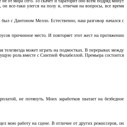
не от мира сего. То скачет и тараторит обо всем подряд минут
он все-таки улегся на полу и, отвечая на вопросы, все время
 был с Дантоном Мелло. Естественно, наш разговор начался с
трусов причинное место. И повторяет этот жест на протяжении
я телезвезда может играть на подмостках. В перерывах между
едущую роль вместе с Синтией Фалабеллой. Премьера состоится
рплатой, не потянуть. Моих заработков хватает на безбедное
дел мою работу на сцене. В отличие от других режиссеров, он