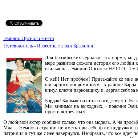
Эмилио Орсиоло Нетто
Путеводитель
-
Известные люди Бразилии
Для бразильских сериалов это норма, ког
мере развития сюжета история его любви к
итальянца - Эмилио Орсиоло НЕТТО. Тем бол
О кей! Нет проблем! Приезжайте ко мне до
шикарного кондоминиума в районе Барра д
кинул ключи парковщику и, дергая себя за 
Бардак! Башмак на столе соседствует с бу
Мы видимся на выходных, - пояснил Эмили
просто встречаться .
О любимой актер сообщил только, что она модель. А на просьбу
Мда… Немного странно не иметь при себе фото подружки, ну 
патриция и тут же с нее навернулся. Изобразив, что все идет п