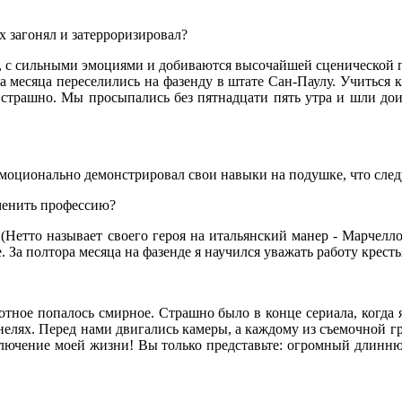
х загонял и затерроризировал?
й, с сильными эмоциями и добиваются высочайшей сценической п
 месяца переселились на фазенду в штате Сан-Паулу. Учиться 
страшно. Мы просыпались без пятнадцати пять утра и шли доить
эмоционально демонстрировал свои навыки на подушке, что сл
сменить профессию?
. (Нетто называет своего героя на итальянский манер - Марчелл
 За полтора месяца на фазенде я научился уважать работу кресть
ивотное попалось смирное. Страшно было в конце сериала, когд
нелях. Перед нами двигались камеры, а каждому из съемочной гр
ключение моей жизни! Вы только представьте: огромный длинню