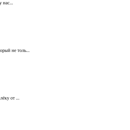
 нас...
рый не толь...
ёку от ...