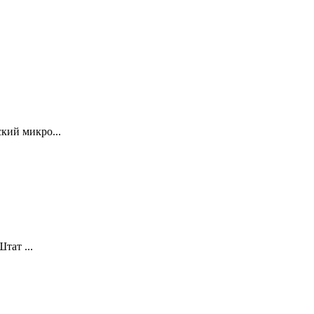
кий микро...
тат ...