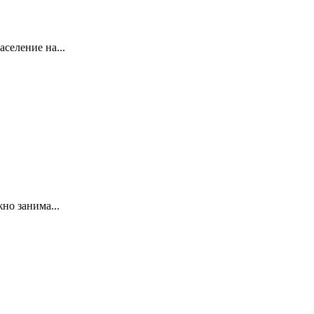
селение на...
но занима...