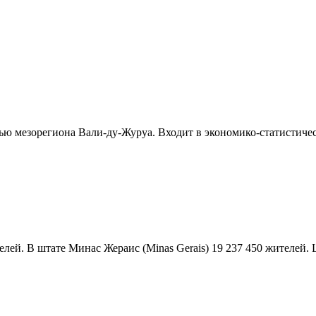
тью мезорегиона Вали-ду-Журуа. Входит в экономико-статистичес
елей. В штате Минас Жераис (Minas Gerais) 19 237 450 жителей. Ш