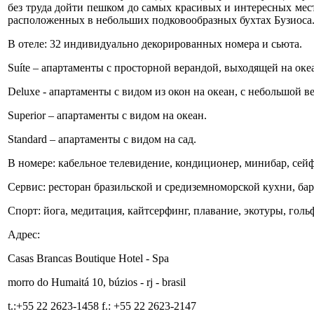
без труда дойти пешком до самых красивых и интересных мес
расположенных в небольших подковообразных бухтах Бузиоса
В отеле: 32 индивидуально декорированных номера и сьюта.
Suíte – апартаменты с просторной верандой, выходящей на оке
Deluxe - апартаменты с видом из окон на океан, с небольшой в
Superior – апартаменты с видом на океан.
Standard – апартаменты с видом на сад.
В номере: кабельное телевидение, кондиционер, минибар, сейф
Сервис: ресторан бразильской и средиземноморской кухни, бар
Спорт: йога, медитация, кайтсерфинг, плавание, экотуры, голь
Адрес:
Casas Brancas Boutique Hotel - Spa
morro do Humaitá 10, búzios - rj - brasil
t.:+55 22 2623-1458 f.: +55 22 2623-2147