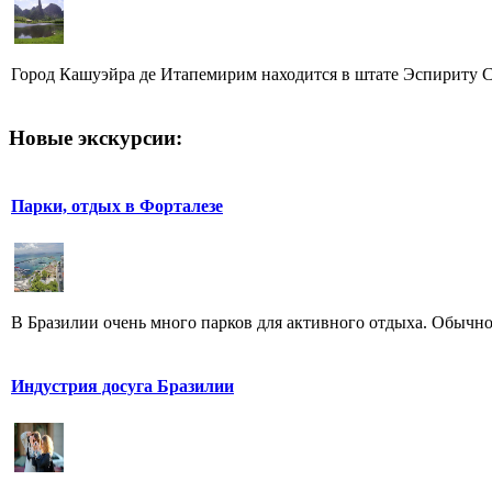
Город Кашуэйра де Итапемирим находится в штате Эспириту Са
Новые экскурсии:
Парки, отдых в Форталезе
В Бразилии очень много парков для активного отдыха. Обычно 
Индустрия досуга Бразилии