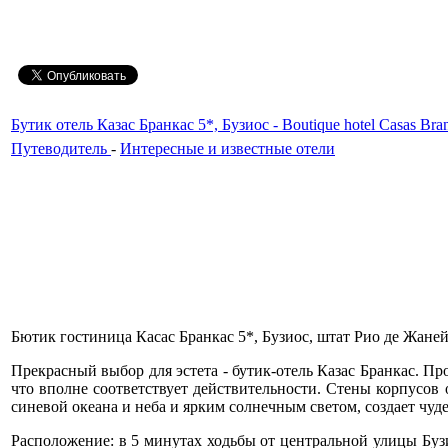
Бутик отель Казас Бранкас 5*, Бузиос - Boutique hotel Casas Bran
Путеводитель
-
Интересные и известные отели
Бютик гостиница Касас Бранкас 5*, Бузиос, штат Рио де Жанейро,
Прекрасный выбор для эстета - бутик-отель Казас Бранкас. П
что вполне соответствует действительности. Стены корпусов 
синевой океана и неба и ярким солнечным светом, создает чуд
Расположение: в 5 минутах ходьбы от центральной улицы Буз