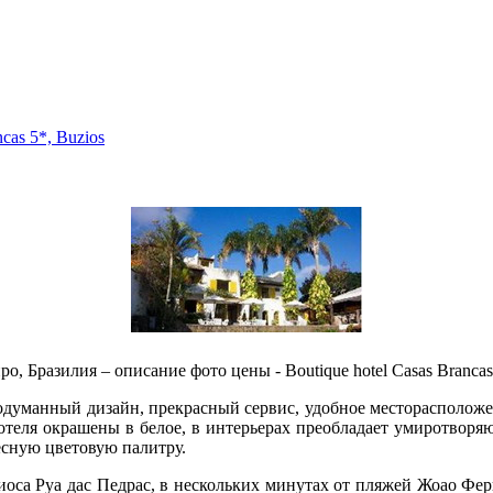
cas 5*, Buzios
 Бразилия – описание фото цены - Boutique hotel Casas Brancas 5*
родуманный дизайн, прекрасный сервис, удобное месторасположен
отеля окрашены в белое, в интерьерах преобладает умиротворя
есную цветовую палитру.
иоса Руа дас Педрас, в нескольких минутах от пляжей Жоао Ф