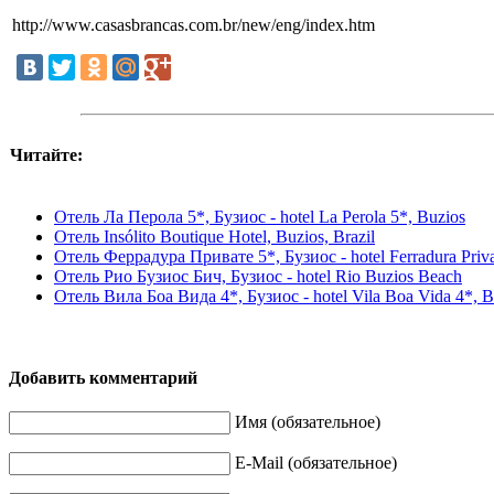
http://www.casasbrancas.com.br/new/eng/index.htm
Читайте:
Отель Ла Перола 5*, Бузиос - hotel La Perola 5*, Buzios
Отель Insólito Boutique Hotel, Buzios, Brazil
Отель Феррадура Привате 5*, Бузиос - hotel Ferradura Priva
Отель Рио Бузиос Бич, Бузиос - hotel Rio Buzios Beach
Отель Вила Боа Вида 4*, Бузиос - hotel Vila Boa Vida 4*, B
Добавить комментарий
Имя (обязательное)
E-Mail (обязательное)