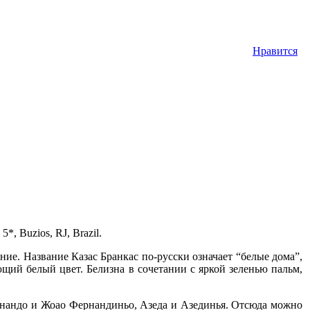
Нравится
, Buzios, RJ, Brazil.
ие. Название Казас Бранкас по-русски означает “белые дома”,
ющий белый цвет. Белизна в сочетании с яркой зеленью пальм,
ернандо и Жоао Фернандиньо, Азеда и Азединья. Отсюда можно