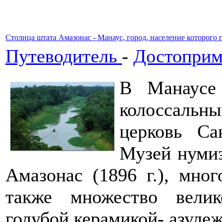
Столица штата Амазонас - Манаус, город, население которого 
Путеводитель
-
Достоприм
В Манаусе
колоссаль
церковь Са
Музей нумиз
Амазонас (1896 г.), мно
также множество вели
голубой керамикой- азуле