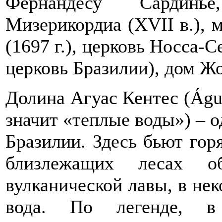
Фернандесу Сардинье
Мизерикордиа (XVII в.), 
(1697 г.), церковь Носса-С
церковь Бразилии), дом Ж
Долина Агуас Кентес (Água
значит «теплые воды») – о
Бразилии. Здесь бьют гор
близлежащих лесах о
вулканической лавы, в нек
вода. По легенде, в