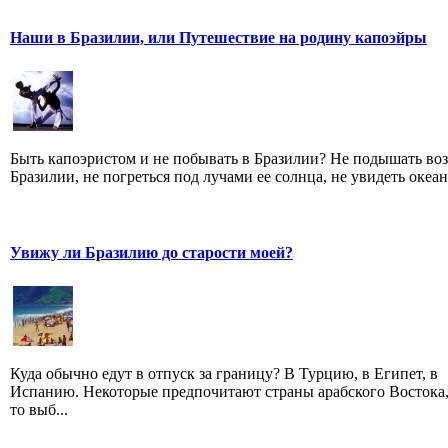
Наши в Бразилии, или Путешествие на родину капоэйры
Быть капоэристом и не побывать в Бразилии? Не подышать во
Бразилии, не погреться под лучами ее солнца, не увидеть океана,
Увижу ли Бразилию до старости моей?
Куда обычно едут в отпуск за границу? В Турцию, в Египет, в
Испанию. Некоторые предпочитают страны арабского Востока,
то выб...