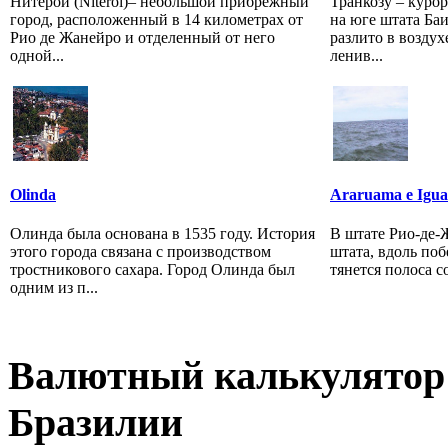
Нитерой (Niterói)– небольшой прибрежный
Транкозу – курор
город, расположенный в 14 километрах от
на юге штата Баи
Рио де Жанейро и отделенный от него
разлито в возду
одной...
ленив...
Olinda
Araruama e Igu
Олинда была основана в 1535 году. История
В штате Рио-де-
этого города связана с производством
штата, вдоль по
тростникового сахара. Город Олинда был
тянется полоса со
одним из п...
Валютный калькулятор 
Бразилии