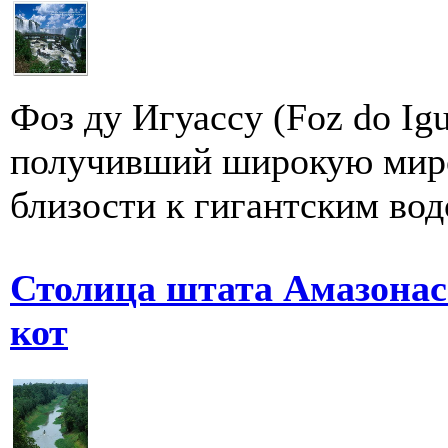
Фоз ду Игуасcу (Foz dо Ig
получивший широкую миро
близости к гигантским вод
Столица штата Амазонас 
кот