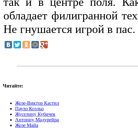
так и в центре поля. Ка
обладает филигранной те
Не гнушается игрой в пас.
Читайте:
Жозе-Виктор Кастил
Пауло Коэльо
Жуселину Кубичек
Антониу Мадурейра
Жозе Майа