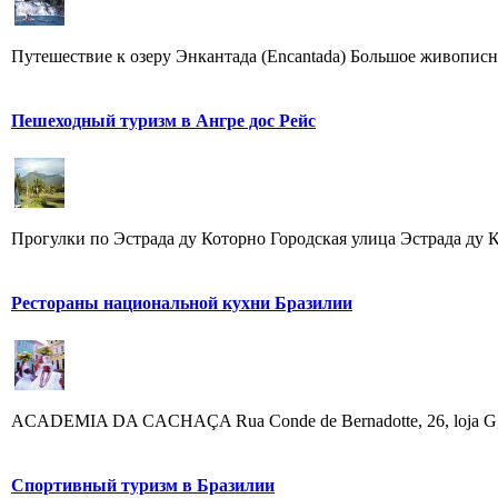
Путешествие к озеру Энкантада (Encantada) Большое живописное 
Пешеходный туризм в Ангрe дос Рейс
Прогулки по Эстрада ду Которно Городская улица Эстрада ду Ко
Рестораны национальной кухни Бразилии
ACADEMIA DA CACHAÇA Rua Conde de Bernadotte, 26, loja G, Leblo
Спортивный туризм в Бразилии