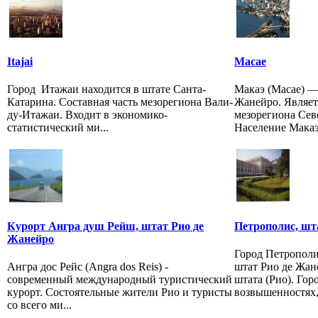
Itajai
Macae
Город Итажаи находится в штате Санта-
Макаэ (Macae) —
Катарина. Составная часть мезорегиона Вали-
Жанейро. Являет
ду-Итажаи. Входит в экономико-
мезорегиона Сев
статистический ми...
Население Макаэ 
Курорт Ангра душ Рейш, штат Рио де
Петрополис, шт
Жанейро
Город Петрополис
Ангра дос Рейс (Angra dos Reis) -
штат Рио де Жан
современный международный туристический
штата (Рио). Гор
курорт. Состоятельные жители Рио и туристы
возвышенностях, 
со всего ми...