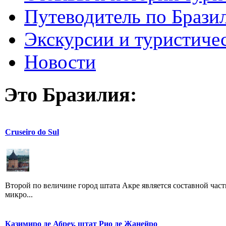
Путеводитель по Брази
Экскурсии и туристиче
Новости
Это Бразилия:
Cruseiro do Sul
Второй по величине город штата Акре является составной час
микро...
Казимиро де Абреу, штат Рио де Жанейро