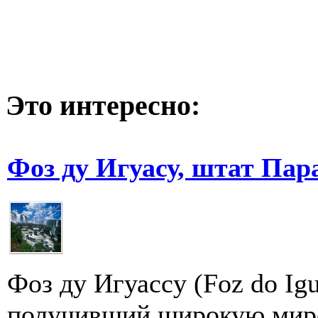
Это интересно:
Фоз ду Игуасу, штат Пар
Фоз ду Игуасcу (Foz dо Ig
получивший широкую миро