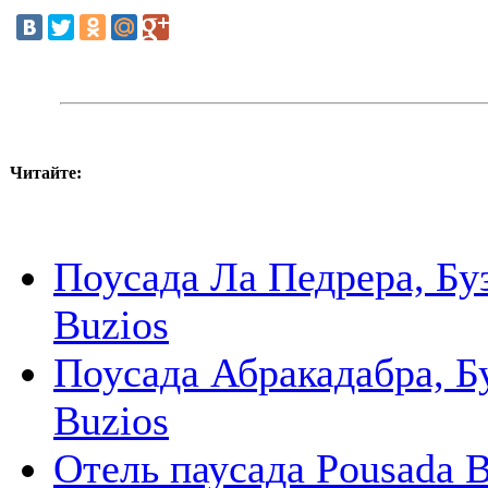
Читайте:
Поусада Ла Педрера, Буз
Buzios
Поусада Абракадабра, Бу
Buzios
Отель паусада Pousada B