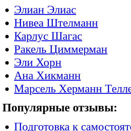
Элиан Элиас
Нивеа Штелманн
Карлус Шагас
Ракель Циммерман
Эли Хорн
Ана Хикманн
Марсель Херманн Телл
Популярные отзывы:
Подготовка к самостоят