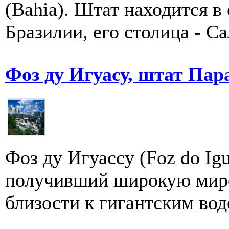
(Bahia). Штат находится в
Бразилии, его столица - Сал
Фоз ду Игуасу, штат Пар
Фоз ду Игуасcу (Foz dо Ig
получивший широкую миро
близости к гигантским вод