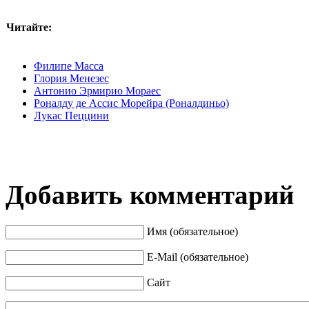
Читайте:
Филипе Масса
Глория Менезес
Антонио Эрмирио Мораес
Роналду де Ассис Морейра (Роналдиньо)
Лукас Пеццини
Добавить комментарий
Имя (обязательное)
E-Mail (обязательное)
Сайт