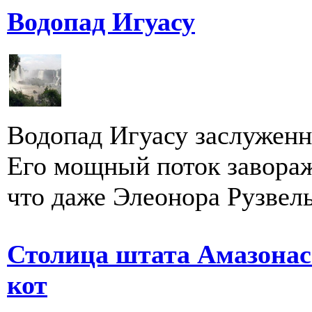
Водопад Игуасу
Водопад Игуасу заслуженн
Его мощный поток завораж
что даже Элеонора Рузвель
Столица штата Амазонас 
кот