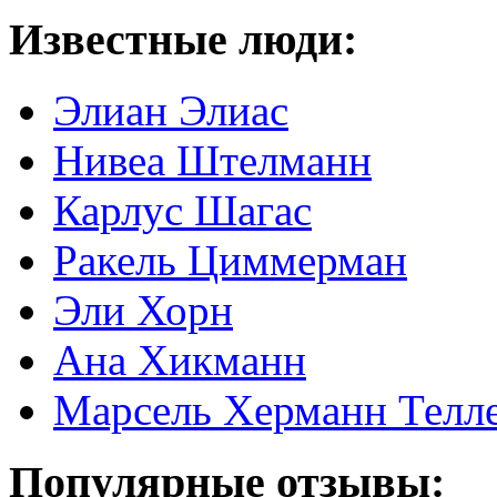
Известные люди:
Элиан Элиас
Нивеа Штелманн
Карлус Шагас
Ракель Циммерман
Эли Хорн
Ана Хикманн
Марсель Херманн Телл
Популярные отзывы: