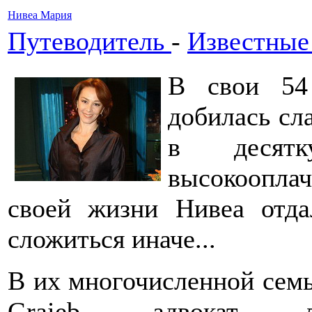
Нивеа Мария
Путеводитель
-
Известные
В свои 54
добилась сл
в десят
высокооплач
своей жизни Нивеа отда
сложиться иначе...
В их многочисленной семье
Graieb, адвокат ли