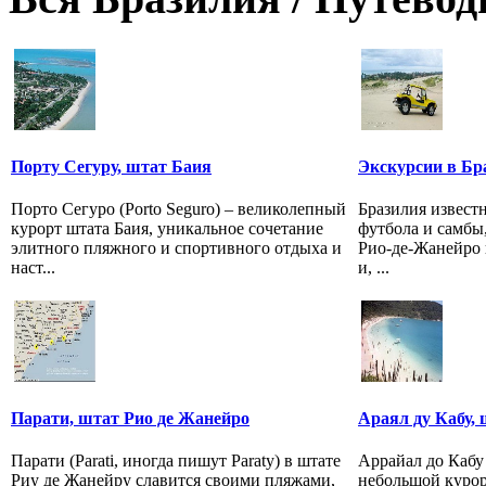
Порту Сегуру, штат Баия
Экскурсии в Бр
Порто Сегуро (Porto Seguro) – великолепный
Бразилия известн
курорт штата Баия, уникальное сочетание
футбола и самбы
элитного пляжного и спортивного отдыха и
Рио-де-Жанейро 
наст...
и, ...
Парати, штат Рио де Жанейрo
Араял ду Кабу,
Парати (Parati, иногда пишут Paraty) в штате
Аррайал до Кабу 
Риу де Жанейру славится своими пляжами,
небольшой курор