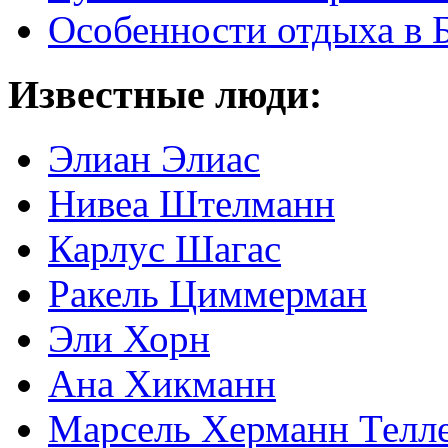
Особенности отдыха в 
Известные люди:
Элиан Элиас
Нивеа Штелманн
Карлус Шагас
Ракель Циммерман
Эли Хорн
Ана Хикманн
Марсель Херманн Телл