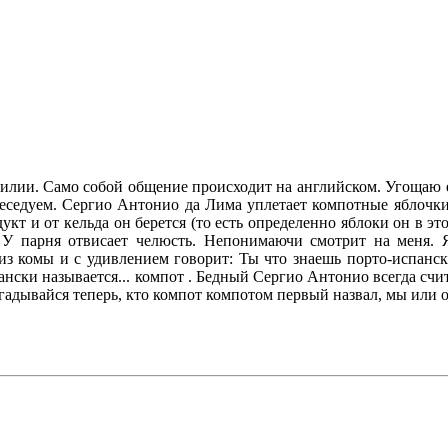
илии. Само собой общение происходит на английском. Угощаю е
Беседуем. Сергио Антонио да Лима уплетает компотные яблочки
дукт и от кельда он берется (то есть определенно яблоки он в э
. У парня отвисает челюсть. Непонимаючи смотрит на меня. 
з комы и с удивлением говорит: Ты что знаешь порто-испански
ански называется... компот . Бедный Сергио Антонио всегда счит
огадывайся теперь, кто компот компотом первый назвал, мы или 