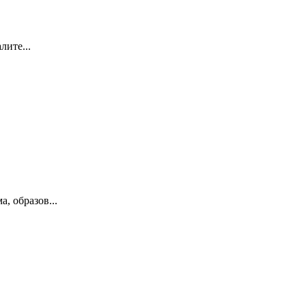
лите...
, образов...