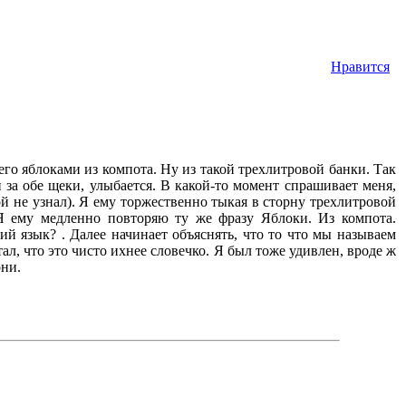
Нравится
го яблоками из компота. Ну из такой трехлитровой банки. Так
 за обе щеки, улыбается. В какой-то момент спрашивает меня,
той не узнал). Я ему торжественно тыкая в сторну трехлитровой
Я ему медленно повторяю ту же фразу Яблоки. Из компота.
й язык? . Далее начинает объяснять, что то что мы называем
ал, что это чисто ихнее словечко. Я был тоже удивлен, вроде ж
они.