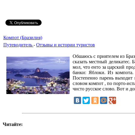
Компот (Бразилия)
Путеводитель
-
Отзывы и истории туристов
Обшаюсь с приятелем из Браз
сказать местный деликатес. 
мол, что енто за царский про
банки: Яблоки. Из компота
Постепенно парень выходит и
словом компот , по порто-исп
чисто русское слово. Вот и д
Читайте: