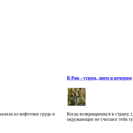
В Рио - утром, днем и вечером
алила из кофточки грудь и
Когда возвращаешься в страну, г
окружающие не считают тебя тур