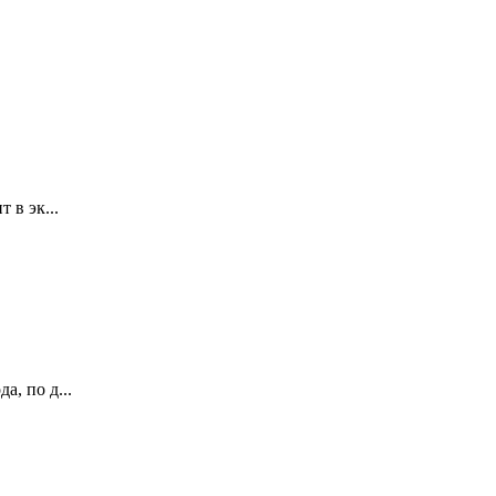
 в эк...
, по д...