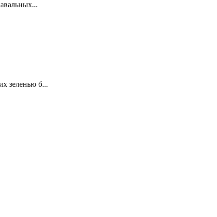
авальных...
х зеленью б...