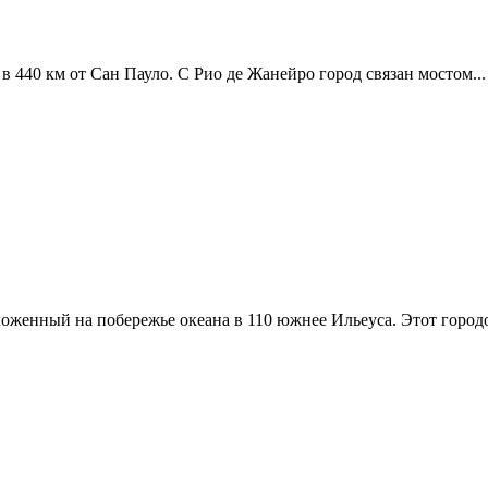
 в 440 км от Сан Пауло. С Рио де Жанейро город связан мостом...
оженный на побережье океана в 110 южнее Ильеуса. Этот городо