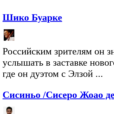
Шико Буарке
Российским зрителям он з
услышать в заставке ново
где он дуэтом с Элзой ...
Сисиньо /Сисеро Жоао де