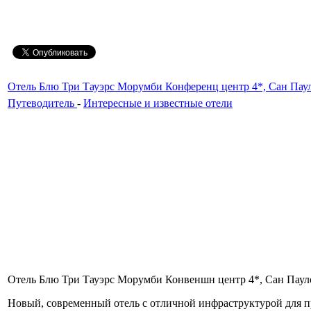
Отель Блю Три Тауэрс Морумби Конференц центр 4*, Сан Пауло -
Путеводитель
-
Интересные и известные отели
Отель Блю Три Тауэрс Морумби Конвеншн центр 4*, Сан Пауло, шт
Новый, современный отель с отличной инфраструктурой для пр