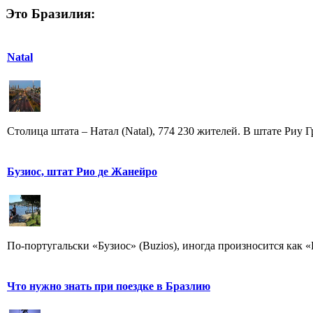
Это Бразилия:
Natal
Столица штата – Натал (Natal), 774 230 жителей. В штате Риу Г
Бузиос, штат Рио де Жанейро
По-португальски «Бузиос» (Buzios), иногда произносится как «
Что нужно знать при поездке в Бразлию